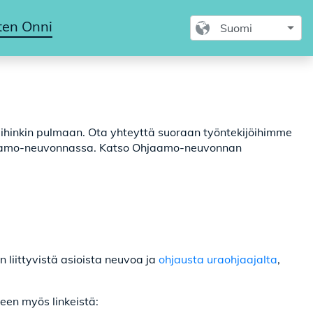
ten Onni
mihinkin pulmaan. Ota yhteyttä suoraan työntekijöihimme
jaamo-neuvonnassa. Katso Ohjaamo-neuvonnan
 liittyvistä asioista neuvoa ja
ohjausta uraohjaajalta
,
seen myös linkeistä: