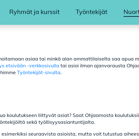
Ryhmät ja kurssit
Työntekijät
Nuor
o hoitamaan asiaa tai minkä alan ammattilaiselta saa apua 
ys etsivään -verkkosivulla
tai asioi ilman ajanvarausta Oh
jöihimme
Työntekijät-sivulta
.
a koulutukseen liittyvät asiat? Saat Ohjaamosta koulutuksiin
öntekijöiltä sekä työllisyysasiantuntijalta.
 esimerkiksi seuraavista asioista, mutta voit tutustua aihee