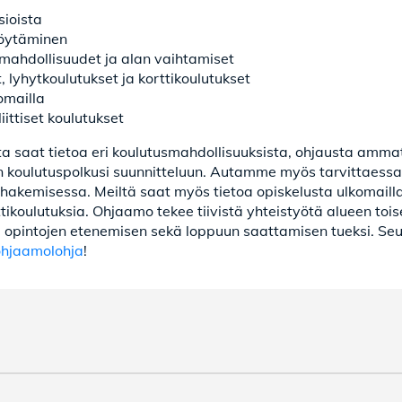
ioista
öytäminen
mahdollisuudet ja alan vaihtamiset
, lyhytkoulutukset ja korttikoulutukset
omailla
ittiset koulutukset
 saat tietoa eri koulutusmahdollisuuksista, ohjausta ammat
 koulutuspolkusi suunnitteluun. Autamme myös tarvittaessa 
hakemisessa. Meiltä saat myös tietoa opiskelusta ulkomailla. 
rttikoulutuksia. Ohjaamo tekee tiivistä yhteistyötä alueen t
 opintojen etenemisen sekä loppuun saattamisen tueksi. Se
ohjaamolohja
!