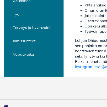
Asuminen
Yhteishakuas
Oman alan l
Työ
Jatko-opinto
Osatutkinnot
Opiskelu ulk
Terveys ja hyvinvointi
Työvoimapoli
Lohjan Ohjaamosta
Ihmissuhteet
sen pohjalta oman
haettavien tukien 
Vapaa-aika
sekä lyhyt- ja ko
Polku -menetelmä
Instagramissa @