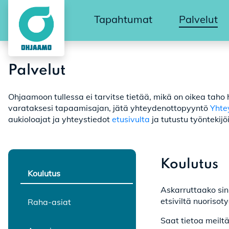
Tapahtumat
Palvelut
Palvelut
Ohjaamoon tullessa ei tarvitse tietää, mikä on oikea tah
varataksesi tapaamisajan, jätä yhteydenottopyyntö
Yhte
aukioloajat ja yhteystiedot
etusivulta
ja tutustu työnteki
Koulutus
Koulutus
Askarruttaako sinu
etsiviltä nuorisoty
Raha-asiat
Saat tietoa meiltä