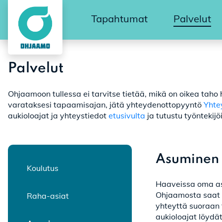
Tapahtumat
Palvelut
Palvelut
Ohjaamoon tullessa ei tarvitse tietää, mikä on oikea tah
varataksesi tapaamisajan, jätä yhteydenottopyyntö
Yhte
aukioloajat ja yhteystiedot
etusivulta
ja tutustu työnteki
Asuminen
Koulutus
Haaveissa oma as
Ohjaamosta saat t
Raha-asiat
yhteyttä suoraan
aukioloajat löydä