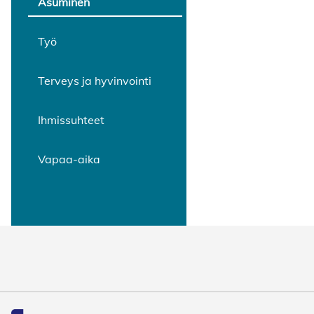
Asuminen
Työ
Terveys ja hyvinvointi
Ihmissuhteet
Vapaa-aika