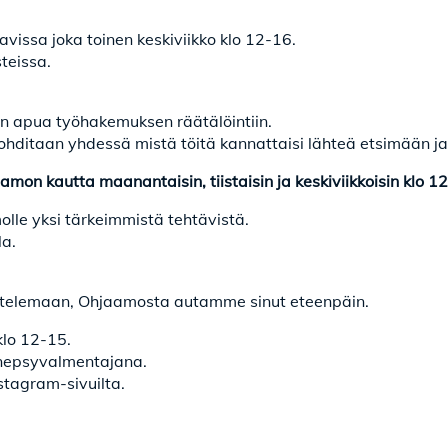
issa joka toinen keskiviikko klo 12-16.
steissa.
n apua työhakemuksen räätälöintiin.
hditaan yhdessä mistä töitä kannattaisi lähteä etsimään j
mon kautta maanantaisin, tiistaisin ja keskiviikkoisin klo 1
lle yksi tärkeimmistä tehtävistä.
a.
 juttelemaan, Ohjaamosta autamme sinut eteenpäin.
klo 12-15.
 nepsyvalmentajana.
tagram-sivuilta.