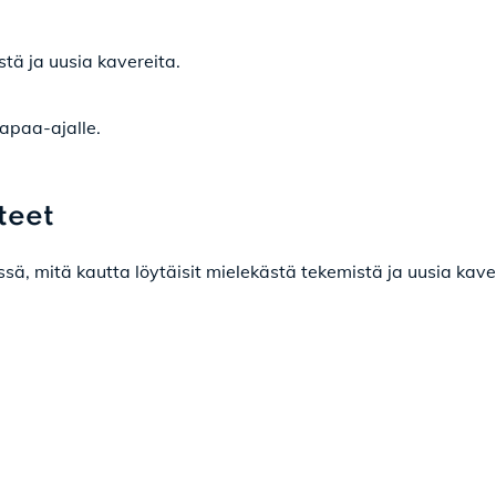
tä ja uusia kavereita.
apaa-ajalle.
teet
sä, mitä kautta löytäisit mielekästä tekemistä ja uusia kave