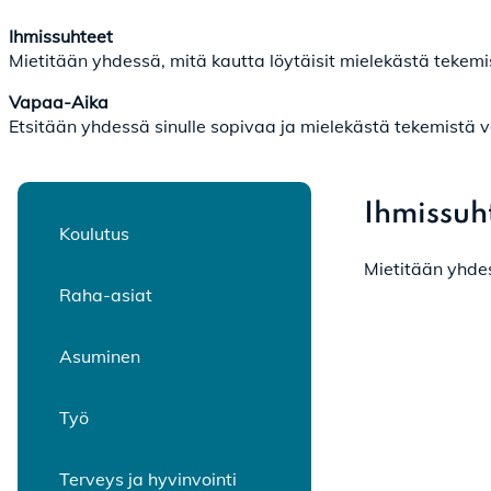
Ihmissuhteet
Mietitään yhdessä, mitä kautta löytäisit mielekästä tekemis
Vapaa-Aika
Etsitään yhdessä sinulle sopivaa ja mielekästä tekemistä v
Ihmissuh
Koulutus
Mietitään yhdes
Raha-asiat
Asuminen
Työ
Terveys ja hyvinvointi