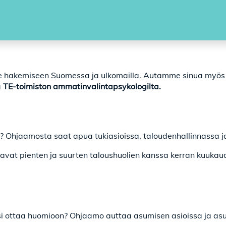
lle hakemiseen Suomessa ja ulkomailla. Autamme sinua myös
a
TE-toimiston ammatinvalintapsykologilta.
? Ohjaamosta saat apua tukiasioissa, taloudenhallinnassa ja 
avat pienten ja suurten taloushuolien kanssa kerran kuukaud
si ottaa huomioon? Ohjaamo auttaa asumisen asioissa ja asum