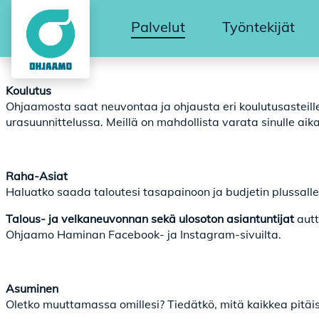
Palvelut
Työntekijät
Koulutus
Ohjaamosta saat neuvontaa ja ohjausta eri koulutusastei
urasuunnittelussa. Meillä on mahdollista varata sinulle aik
Raha-Asiat
Haluatko saada taloutesi tasapainoon ja budjetin plussalle
Talous- ja velkaneuvonnan sekä ulosoton asiantuntijat
autt
Ohjaamo Haminan Facebook- ja Instagram-sivuilta.
Asuminen
Oletko muuttamassa omillesi? Tiedätkö, mitä kaikkea pitäi