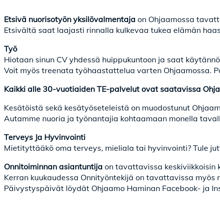
Etsivä nuorisotyön yksilövalmentaja
on Ohjaamossa tavattav
Etsivältä saat laajasti rinnalla kulkevaa tukea elämän haa
Työ
Hiotaan sinun CV yhdessä huippukuntoon ja saat käytännö
Voit myös treenata työhaastattelua varten Ohjaamossa. Po
Kaikki alle 30-vuotiaiden TE-palvelut ovat saatavissa Ohjaa
Kesätöistä sekä kesätyöseteleistä on muodostunut Ohjaamo
Autamme nuoria ja työnantajia kohtaamaan monella tavall
Terveys Ja Hyvinvointi
Mietityttääkö oma terveys, mieliala tai hyvinvointi? Tule
Onnitoiminnan asiantuntija
on tavattavissa keskiviikkoisin 
Kerran kuukaudessa Onnityöntekijä on tavattavissa myös
Päivystyspäivät löydät Ohjaamo Haminan Facebook- ja Ins