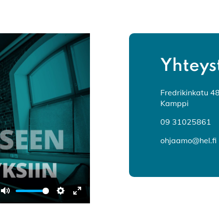
Yhteys
Fredrikinkatu 4
Kamppi
09 31025861
ohjaamo@hel.fi
M
A
K
y
s
o