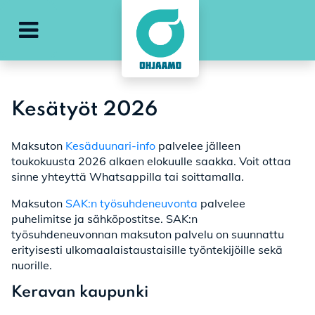
Avaa päävalikko
Kesätyöt 2026
Maksuton
Kesäduunari-info
palvelee jälleen
toukokuusta 2026 alkaen elokuulle saakka. Voit ottaa
sinne yhteyttä Whatsappilla tai soittamalla.
Maksuton
SAK:n työsuhdeneuvonta
palvelee
puhelimitse ja sähköpostitse. SAK:n
työsuhdeneuvonnan maksuton palvelu on suunnattu
erityisesti ulkomaalaistaustaisille työntekijöille sekä
nuorille.
Keravan kaupunki