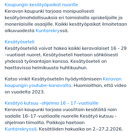
Kaupungin kesätyöpaikat nuorille
Keravan kaupunki tarjoaa monipuolisesti
kesätyömahdollisuuksia eri toimialoilla opiskelijoille ja
monenlaisille osaajille. Kaikki kesätyöpaikat ilmoitetaan
alkuvuodesta
Kuntarekry
ssä.
Kesätyöseteli
Kesätyöseteliä voivat hakea kaikki keravalaiset 16 - 29
-vuotiaat nuoret. Kesätyöseteli haetaan sähköisesti
yhdessä työnantajan kanssa. Kesätyöseteli on
haettavissa helmikuusta huhtikuuhun.
Katso vinkit Kesätyösetelin hyödyntämiseen
Keravan
kaupungin youtube-kanavalta
. Huomioithan, että video
on vuodelta 2023.
Kesätyö kutsuu -ohjelma 16 - 17-vuotiaille
Keravan kaupunki tarjoaa vuosittain kesätöitä noin
sadalle 16–17-vuotiaalle nuorelle Kesätyö kutsuu -
ohjelman tiimoilta. Paikkoja haetaan
Kuntarekryssä
. Kesätöiden hakuaika on 2.–27.2.2026.