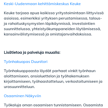
Keski-Uudenmaan kehittämiskeskus Keuke
Keuke tarjoaa apua kaikissa yritystoimintaan liittyvissä
asioissa, esimerkiksi yrityksen perustamisessa, talous-
ja rahoituskysymysten läpikäynnissä, investointien
suunnittelussa, yhteistyökumppaneiden löytämisessä,
kansainvälistymisessä ja omistajanvaihdoksissa.
Lisätietoa ja palveluja muualla:
Työnhakuopas Duunitori
Työnhakuoppaasta löydät parhaat vinkit työnhaun
aloittamiseen, ansioluettelon ja työhakemuksen
kirjoittamiseen, työhaastatteluun, verkostoitumiseen ja
urasuunnitteluun.
Osaaminen Näkyviin
Työkaluja oman osaamisen tunnistamiseen. Osaamista