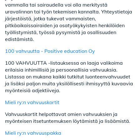
vammalla tai sairaudella voi olla merkitystä
uravalinnan tai työn tekemisen kannalta. Yhteystietoja
järjestöistä, jotka tukevat vammaisten,
pitkäaikaissairaiden ja osatyökykyisten henkilöiden
työllistymistä, työssä pysymistä ja osallisuuden
edistämistä.
100 vahvuutta - Positive education Oy
100 VAHVUUTTA -listauksessa on laaja valikoima
erilaisia inhimillisiä ja persoonallisia vahvuuksia.
Listassa on mukana kaikki tutkitut luonteenvahvuudet
ja lisäksi paljon muita yksilöllisesti ihmisyyttä kuvaavia
myönteisiä adjektiiveja.
Mieli ry:n vahvuuskortit
Vahvuuskortit helpottavat omien vahvuuksien ja
myönteisen itsetuntemuksen löytämistä ja lisäämistä.
Mieli ry:n vahvuuspakka