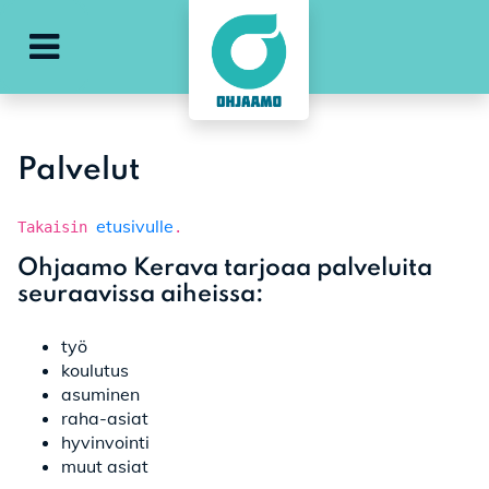
Avaa päävalikko
Palvelut
etusivulle
Takaisin
.
Ohjaamo Kerava tarjoaa palveluita
seuraavissa aiheissa:
työ
koulutus
asuminen
raha-asiat
hyvinvointi
muut asiat