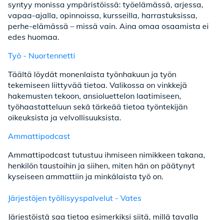
syntyy monissa ympäristöissä: työelämässä, arjessa,
vapaa-ajalla, opinnoissa, kursseilla, harrastuksissa,
perhe-elämässä – missä vain. Aina omaa osaamista ei
edes huomaa.
Työ - Nuortennetti
Täältä löydät monenlaista työnhakuun ja työn
tekemiseen liittyvää tietoa. Valikossa on vinkkejä
hakemusten tekoon, ansioluettelon laatimiseen,
työhaastatteluun sekä tärkeää tietoa työntekijän
oikeuksista ja velvollisuuksista.
Ammattipodcast
Ammattipodcast tutustuu ihmiseen nimikkeen takana,
henkilön taustoihin ja siihen, miten hän on päätynyt
kyseiseen ammattiin ja minkälaista työ on.
Järjestöjen työllisyyspalvelut - Vates
Järjestöistä saa tietoa esimerkiksi siitä, millä tavalla