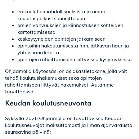
eri koulutusmahdollisuuksista ja oman
koulutuspolkusi suunnitteluun
omien vahvuuksien ja kiinnostuksen kohteiden
kartottamisessa
keskeytyneiden opintojen jatkamiseen
opintoihin hakeutumisesta mm. jatkuvan haun ja
yhteishaun kautta
opintojen rahoittamiseen liittyvissä kysymyksissä
Ohjaamolla käytössäsi on asiakastietokone, jolla voit
tehdä koulutushakemukset sekä opintojen
rahoittamiseen liittyvät hakemukset. Autamme
tarvittaessa.
Keudan koulutusneuvonta
Syksyllä 2026 Ohjaamolla on tavattavissa Keudan
koulutusneuvojat maksuttomasti ja ilman ajanvarausta
seuraavina päivinä: