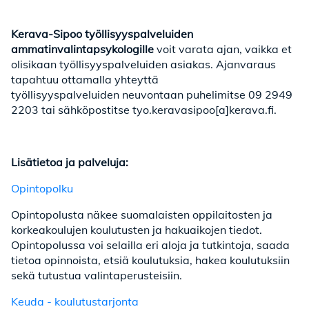
Kerava-Sipoo työllisyyspalveluiden
ammatinvalintapsykologille
voit varata ajan, vaikka et
olisikaan työllisyyspalveluiden asiakas. Ajanvaraus
tapahtuu ottamalla yhteyttä
työllisyyspalveluiden neuvontaan puhelimitse 09 2949
2203 tai sähköpostitse tyo.keravasipoo[a]kerava.fi.
Lisätietoa ja palveluja:
Opintopolku
Opintopolusta näkee suomalaisten oppilaitosten ja
korkeakoulujen koulutusten ja hakuaikojen tiedot.
Opintopolussa voi selailla eri aloja ja tutkintoja, saada
tietoa opinnoista, etsiä koulutuksia, hakea koulutuksiin
sekä tutustua valintaperusteisiin.
Keuda - koulutustarjonta