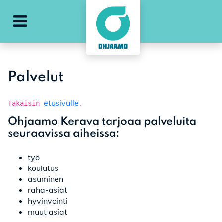
Avaa päävalikko
Palvelut
etusivulle
Takaisin
.
Ohjaamo Kerava tarjoaa palveluita
seuraavissa aiheissa:
työ
koulutus
asuminen
raha-asiat
hyvinvointi
muut asiat