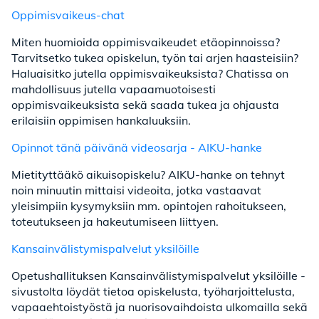
Oppimisvaikeus-chat
Miten huomioida oppimisvaikeudet etäopinnoissa?
Tarvitsetko tukea opiskelun, työn tai arjen haasteisiin?
Haluaisitko jutella oppimisvaikeuksista? Chatissa on
mahdollisuus jutella vapaamuotoisesti
oppimisvaikeuksista sekä saada tukea ja ohjausta
erilaisiin oppimisen hankaluuksiin.
Opinnot tänä päivänä videosarja - AIKU-hanke
Mietityttääkö aikuisopiskelu? AIKU-hanke on tehnyt
noin minuutin mittaisi videoita, jotka vastaavat
yleisimpiin kysymyksiin mm. opintojen rahoitukseen,
toteutukseen ja hakeutumiseen liittyen.
Kansainvälistymispalvelut yksilöille
Opetushallituksen Kansainvälistymispalvelut yksilöille -
sivustolta löydät tietoa opiskelusta, työharjoittelusta,
vapaaehtoistyöstä ja nuorisovaihdoista ulkomailla sekä