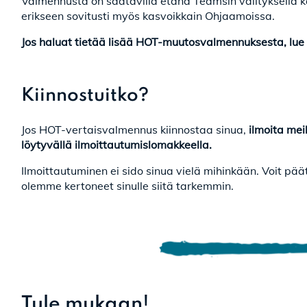
Valmennusta on saatavilla etänä Teamsin välityksellä k
erikseen sovitusti myös kasvoikkain Ohjaamoissa.
Jos haluat tietää lisää HOT-muutosvalmennuksesta, lue
Kiinnostuitko?
Jos HOT-vertaisvalmennus kiinnostaa sinua,
ilmoita meil
löytyvällä ilmoittautumislomakkeella.
Ilmoittautuminen ei sido sinua vielä mihinkään. Voit pä
olemme kertoneet sinulle siitä tarkemmin.
Tule mukaan!