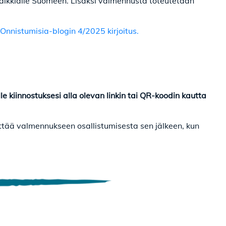
aikkialle Suomeen. Lisäksi valmennusta toteutetaan
Onnistumisia-blogin 4/2025 kirjoitus.
le kiinnostuksesi alla olevan linkin tai QR-koodin kautta
ättää valmennukseen osallistumisesta sen jälkeen, kun