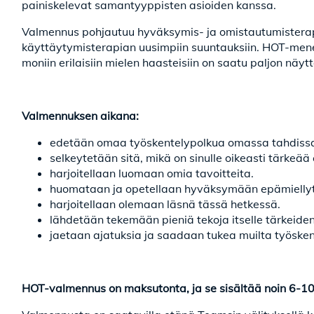
painiskelevat samantyyppisten asioiden kanssa.
Valmennus pohjautuu hyväksymis- ja omistautumisterapi
käyttäytymisterapian uusimpiin suuntauksiin. HOT-mene
moniin erilaisiin mielen haasteisiin on saatu paljon näyt
Valmennuksen aikana:
edetään omaa työskentelypolkua omassa tahdiss
selkeytetään sitä, mikä on sinulle oikeasti tärkeä
harjoitellaan luomaan omia tavoitteita.
huomataan ja opetellaan hyväksymään epämiellyttä
harjoitellaan olemaan läsnä tässä hetkessä.
lähdetään tekemään pieniä tekoja itselle tärkeide
jaetaan ajatuksia ja saadaan tukea muilta työsken
HOT-valmennus on maksutonta, ja se sisältää noin 6-1