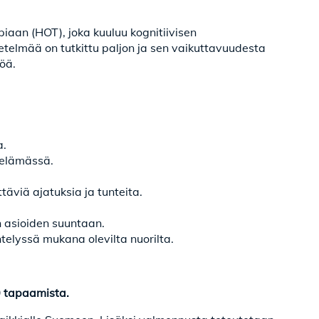
aan (HOT), joka kuuluu kognitiivisen
telmää on tutkittu paljon ja sen vaikuttavuudesta
töä.
a.
ä elämässä.
viä ajatuksia ja tunteita.
n asioiden suuntaan.
telyssä mukana olevilta nuorilta.
0 tapaamista.