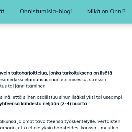
ät
Onnistumisia-blogi
Mikä on Onni?
 taitoharjoittelua, jonka tarkoituksena on lisätä
esimerkiksi elämänsuunnan etsimisessä, stressin
tus tai jännittäminen.
ä, että siihen osallistuu sinun lisäksi yksi tai useampi
 yhteensä kahdesta neljään (2-4) nuorta
olkunsa ja omat tavoitteensa työskentelylle. Vertaisten
amaan, että et ole yksin haasteidesi kanssa - muutkin