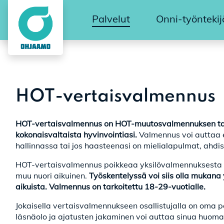
Palvelut
Onni-työntekij
HOT-vertaisvalmennus
HOT-vertaisvalmennus on HOT-muutosvalmennuksen tavoin
kokonaisvaltaista hyvinvointiasi.
Valmennus voi auttaa 
hallinnassa tai jos haasteenasi on mielialapulmat, ahdis
HOT-vertaisvalmennus poikkeaa yksilövalmennuksesta siin
muu nuori aikuinen.
Työskentelyssä voi siis olla mukana
aikuista. Valmennus on tarkoitettu 18-29-vuotialle.
Jokaisella vertaisvalmennukseen osallistujalla on oma p
läsnäolo ja ajatusten jakaminen voi auttaa sinua huoma