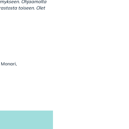
symykseen.
Ohjaamolta
rastosta toiseen.
Olet
, Monari,