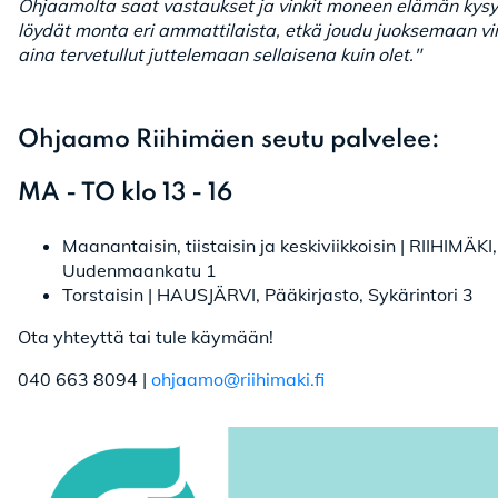
Ohjaamolta saat vastaukset ja vinkit moneen elämän ky
löydät monta eri ammattilaista, etkä joudu juoksemaan vi
aina tervetullut juttelemaan sellaisena kuin olet."
Ohjaamo Riihimäen seutu palvelee:
MA - TO klo 13 - 16
Maanantaisin, tiistaisin ja keskiviikkoisin | RIIHIMÄKI
Uudenmaankatu 1
Torstaisin | HAUSJÄRVI, Pääkirjasto, Sykärintori 3
Ota yhteyttä tai tule käymään!
040 663 8094 |
ohjaamo@riihimaki.fi