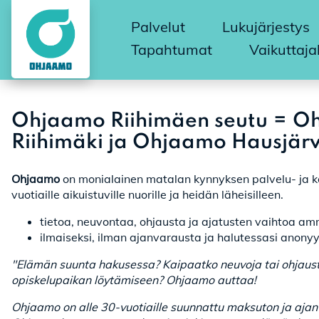
Palvelut
Lukujärjestys
Tapahtumat
Vaikuttaja
Ohjaamo Riihimäen seutu = O
Riihimäki ja Ohjaamo Hausjärv
Ohjaamo
on monialainen matalan kynnyksen palvelu- ja k
vuotiaille aikuistuville nuorille ja heidän läheisilleen.
tietoa, neuvontaa, ohjausta ja ajatusten vaihtoa amm
ilmaiseksi, ilman ajanvarausta ja halutessasi anonyy
"Elämän suunta hakusessa? Kaipaatko neuvoja tai ohjaust
opiskelupaikan löytämiseen? Ohjaamo auttaa!
Ohjaamo on alle 30-vuotiaille suunnattu maksuton ja ajan