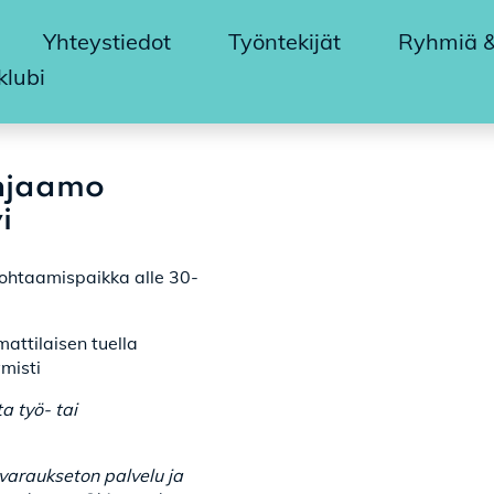
Yhteystiedot
Työntekijät
Ryhmiä & 
klubi
hjaamo
i
ohtaamispaikka alle 30-
attilaisen tuella
misti
a työ- tai
varaukseton palvelu ja