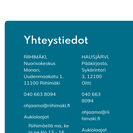
k
e
s
n
e
p
p
ä
ä
i
Yhteystiedot
i
n
n
1
1
RIIHIMÄKI,
0
HAUSJÄRVI,
Nuorisokeskus
Pääkirjasto,
0
s
Monari,
Sykärintori
s
e
Uudenmaakatu 1,
3, 12100
e
k
11100 Riihimäki
Oitti
k
u
040 663 8094
040 663
u
n
8094
n
t
ohjaamo@riihimaki.fi
ohjaamo@rii
t
i
Aukioloajat
himaki.fi
i
a
Riihimäellä ma, ke
a
Aukioloajat
ja pe klo 13 - 16,