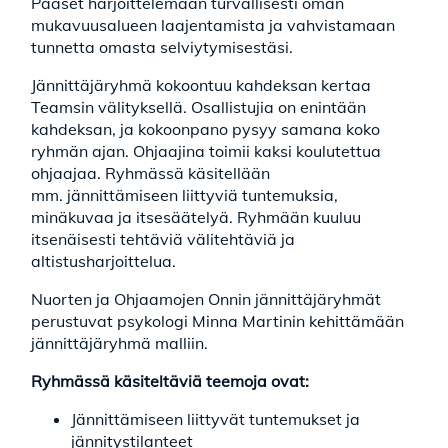
Pääset harjoittelemaan turvallisesti oman
mukavuusalueen laajentamista ja vahvistamaan
tunnetta omasta selviytymisestäsi.
Jännittäjäryhmä kokoontuu kahdeksan kertaa
Teamsin välityksellä. Osallistujia on enintään
kahdeksan, ja kokoonpano pysyy samana koko
ryhmän ajan. Ohjaajina toimii kaksi koulutettua
ohjaajaa. Ryhmässä käsitellään
mm. jännittämiseen liittyviä tuntemuksia,
minäkuvaa ja itsesäätelyä. Ryhmään kuuluu
itsenäisesti tehtäviä välitehtäviä ja
altistusharjoittelua.
Nuorten ja Ohjaamojen Onnin jännittäjäryhmät
perustuvat psykologi Minna Martinin kehittämään
jännittäjäryhmä malliin.
Ryhmässä käsiteltäviä teemoja ovat:
Jännittämiseen liittyvät tuntemukset ja
jännitystilanteet