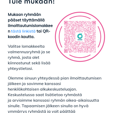
Tule mukaan!
Mukaan ryhmään
pääset täyttämällä
ilmoittautumislomakkee
n
tästä linkistä
tai QR-
koodin kautta.
Valitse lomakkeelta
valmennusryhmä ja se
ryhmä, josta olet
kiinnostunut sekä lisää
yhteystietosi.
Olemme sinuun yhteydessä pian ilmoittautumisen
jälkeen ja sovimme kanssasi
henkilökohtaisen alkukeskusteluajan.
Keskustelussa saat lisätietoa ryhmästä
ja arvioimme kanssasi ryhmän oikea-aikaisuutta
sinulle. Tapaamisen jälkeen sinulla on hyvä
ymmärrys ryhmästä ja voit päättää