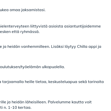
t tukea omaa jaksamistasi.
elenterveyteen liittyvistä asioista asiantuntijoidemme
kesken että ryhmässä.
le ja heidän vanhemmilleen. Lisäksi löytyy Chilla appi ja
 koulutuksen/työelämän ulkopuolella.
 tarjoamalla heille tietoa, keskusteluapua sekä tarinoita
lle ja heidän läheisilleen. Palvelumme kautta voit
ti n. 1-10 kertaa.