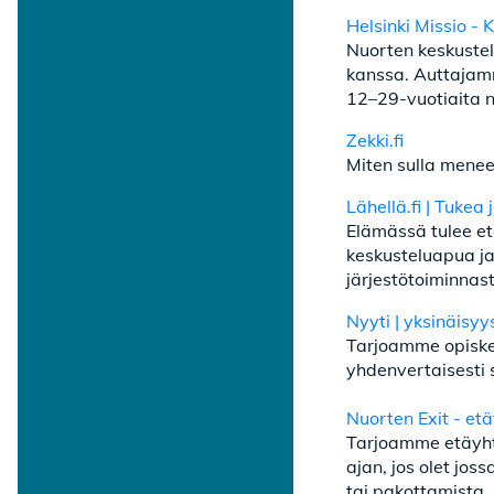
Helsinki Missio - K
Nuorten keskustelu
kanssa. Auttajamm
12–29-vuotiaita n
Zekki.fi
Miten sulla menee
Lähellä.fi | Tukea 
Elämässä tulee ete
keskusteluapua ja 
järjestötoiminnasta
Nyyti | yksinäisy
Tarjoamme opiskel
yhdenvertaisesti 
Nuorten Exit - et
Tarjoamme etäyhte
ajan, jos olet jos
tai pakottamista, 