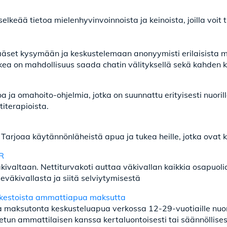
selkeää tietoa mielenhyvinvoinnoista ja keinoista, joilla voi
äset kysymään ja keskustelemaan anonyymisti erilaisista mi
kea on mahdollisuus saada chatin välityksellä sekä kahden 
oa ja omahoito-ohjelmia, jotka on suunnattu erityisesti nuoril
titerapioista.
. Tarjoaa käytännönläheistä apua ja tukea heille, jotka ovat
PR
ivaltaan. Nettiturvakoti auttaa väkivallan kaikkia osapuolia
eväkivallasta ja siitä selviytymisestä
käkestoista ammattiapua maksutta
aa maksutonta keskusteluapua verkossa 12-29-vuotiaille nuori
etun ammattilaisen kanssa kertaluontoisesti tai säännöllises