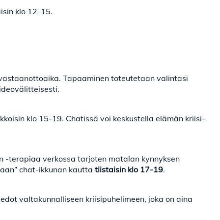
sin klo 12-15.
tävastaanottoaika. Tapaaminen toteutetaan valintasi
ideovälitteisesti.
ikkoisin klo 15-19. Chatissä voi keskustella elämän kriisi-
 in -terapiaa verkossa tarjoten matalan kynnyksen
emaan” chat-ikkunan kautta
tiistaisin klo 17-19
.
tiedot valtakunnalliseen kriisipuhelimeen, joka on aina