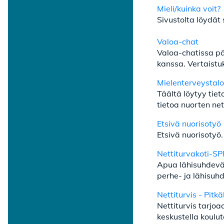
Mieli/kuinka voit?
Sivustolta löydät 
Valoa-chat
Valoa-chatissa pä
kanssa. Vertaistu
Mielenterveystalo
Täältä löytyy tiet
tietoa nuorten net
Etsivä nuorisotyö
Etsivä nuorisotyö
Nettiturvakoti-S
Apua lähisuhdeväk
perhe- ja lähisuhd
Nettiturvis - Pit
Nettiturvis tarjo
keskustella koulut