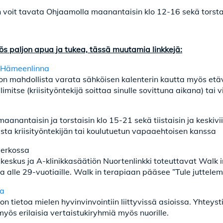
 voit tavata Ohjaamolla maanantaisin klo 12-16 sekä torstai
ös paljon apua ja tukea, tässä muutamia linkkejä:
s Hämeenlinna
le on mahdollista varata sähköisen kalenterin kautta myös e
mitse (kriisityöntekijä soittaa sinulle sovittuna aikana) tai v
maanantaisin ja torstaisin klo 15-21 sekä tiistaisin ja keskivi
ista kriisityöntekijän tai koulutuetun vapaaehtoisen kanssa
erkossa
 keskus ja A-klinikkasäätiön Nuortenlinkki toteuttavat Walk
 alle 29-vuotiaille. Walk in terapiaan pääsee ”Tule juttel
ua
jon tietoa mielen hyvinvinvointiin liittyvissä asioissa. Yhteys
myös erilaisia vertaistukiryhmiä myös nuorille.