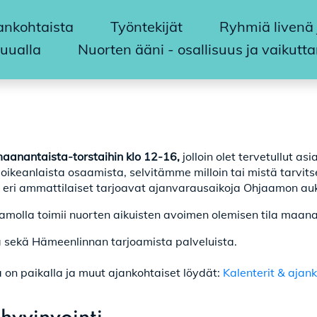
jankohtaista
Työntekijät
Ryhmiä livenä 
uualla
Nuorten ääni - osallisuus ja vaikutt
aanantaista-torstaihin klo 12-16,
jolloin olet tervetullut a
dy oikeanlaista osaamista, selvitämme milloin tai mistä tarvi
eri ammattilaiset tarjoavat ajanvarausaikoja Ohjaamon auki
aamolla toimii nuorten aikuisten avoimen olemisen tila maan
ta sekä Hämeenlinnan tarjoamista palveluista.
a on paikalla ja muut ajankohtaiset löydät:
Kalenterit & aja