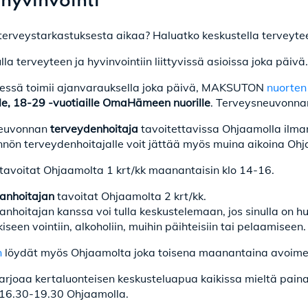
 hyvinvointi
erveystarkastuksesta aikaa? Haluatko keskustella terveyteesi 
lla terveyteen ja hyvinvointiin liittyvissä asioissa joka päivä.
ssä toimii ajanvarauksella joka päivä, MAKSUTON
nuorten
ille, 18-29 -vuotiaille OmaHämeen nuorille
. Terveysneuvonnan
neuvonnan
terveydenhoitaja
tavoitettavissa Ohjaamolla ilman
ön terveydenhoitajalle voit jättää myös muina aikoina Ohja
tavoitat Ohjaamolta 1 krt/kk maanantaisin klo 14-16.
aanhoitajan
tavoitat Ohjaamolta 2 krt/kk.
anhoitajan kanssa voi tulla keskustelemaan, jos sinulla on huo
iseen vointiin, alkoholiin, muihin päihteisiin tai pelaamisee
n
löydät myös Ohjaamolta joka toisena maanantaina avoimen o
arjoaa kertaluonteisen keskusteluapua kaikissa mieltä paina
 16.30-19.30 Ohjaamolla.