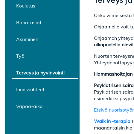
Terveys ja
Koulutus
Onko viimeisestä t
Raha-asiat
Ohjaamolle voit tu
Ohjaamon yhteyde
Asuminen
ulkopuolella olev
Työ
Nuorten terveys
Yhteydenottopyynn
Terveys ja hyvinvointi
Hammashoitajan
Psykiatrisen sair
Ihmissuhteet
Psykiatrisen saira
esimerkiksi psyykk
Vapaa-aika
Etsivä nuorisotyö
Walk in -terapia
t
maanantaisin klo