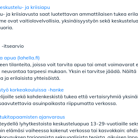
eskustelu- ja kriisiapu
- ja kriisiavusta saat luotettavan ammattilaisen tukea erilai
e ovat vaitiolovelvollisia, yksinäisyystyön sekä keskustel
uoria.
 -itsearvio
ja apua (lahella.fi)
en tilanteita, joissa voit tarvita apua tai omat voimavarat ei
neuvontaa tarpeesi mukaan. Yksin ei tarvitse jäädä. Näiltä s
 ja erilaisista yhteisöistä.
ystyö korkeakouluissa -hanke
ijoille sekä kahdenkeskistä tukea että vertaisryhmiä yksin
saavutettavia asuinpaikasta riippumatta verkossa.
ätukitapaamisten ajanvaraus
ydellä lyhytkestoista keskusteluapua 13-29-vuotiaille seks
sain elämäsi vaiheessa kokenut verkossa tai kasvokkain: ahdis
korvauksen tarjoamista seksuaalisista teoista, aikuisen laps