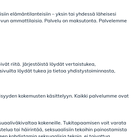
siin elämäntilanteisiin – yksin tai yhdessä läheisesi
uavun ammattilaisia. Palvelu on maksutonta. Palvelemme
vät riitä. Järjestöistä löydät vertaistukea,
ivuilta löydät tukea ja tietoa yhdistystoiminnasta,
äisyyden kokemusten käsittelyyn. Kaikki palvelumme ovat
uaaliväkivaltaa kokeneille. Tukitapaamisen voit varata
telua tai häirintää, seksuaalisiin tekoihin painostamista
een kohdistamia seksuaalisia tekoja, ei toivottua