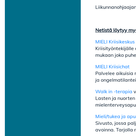
Liikunnanohjaajan
Netistä löytyy my
MIELI Kriisikesku
Kriisityöntekijäl
mukaan joko puheli
MIELI Kriisichat
Palvelee aikuisia 
ja ongelmatilante
Walk in -terapia
v
Lasten ja nuorten
mielenterveysapua
Mieli/tukea ja ap
Sivusto, jossa pal
avoinna. Tarjolla 