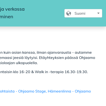
ja verkossa
aminen
sian kuin asian kanssa, ilman ajanvarausta - autamme
tsemaasi jeesiä löytyisi. Etäyhteyksien päässä Ohjaamo
oloajan ulkopuolella.
antaisin klo 16-20 & Walk in -terapia 16.30-19.30.
nkohtaista - Ohjaamo Stage, Hämeenlinna - Ohjaamo