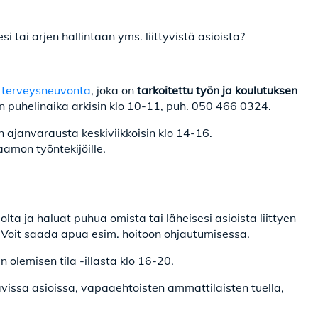
tai arjen hallintaan yms. liittyvistä asioista?
 terveysneuvonta
, joka on
tarkoitettu työn ja koulutuksen
 puhelinaika arkisin klo 10-11, puh. 050 466 0324.
 ajanvarausta keskiviikkoisin klo 14-16.
amon työntekijöille.
lta ja haluat puhua omista tai läheisesi asioista liittyen
n. Voit saada apua esim. hoitoon ohjautumisessa.
lemisen tila -illasta klo 16-20.
vissa asioissa, vapaaehtoisten ammattilaisten tuella,